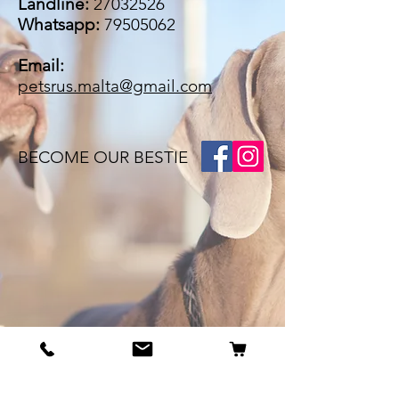
Landline:
27032526
Whatsapp:
79505062
Email:
petsrus.malta@gmail.com
BECOME OUR BESTIE