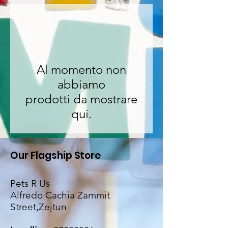
Al momento non
abbiamo
prodotti da mostrare
qui.
Our Flagship Store
Pets R Us
Alfredo Cachia Zammit
Street,Zejtun