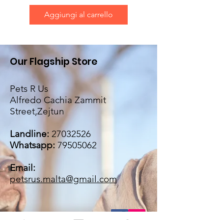
Aggiungi al carrello
Our Flagship Store
Pets R Us
Alfredo Cachia Zammit
Street,Zejtun
Landline:
27032526
Whatsapp:
79505062
Email:
petsrus.malta@gmail.com
BECOME OUR BESTIE