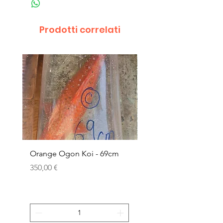
Prodotti correlati
Orange Ogon Koi - 69cm
Platinum Koi - 60cm (
Prezzo
Prezzo
350,00 €
200,00 €