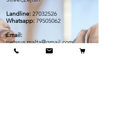
Landline:
27032526
Whatsapp:
79505062
Email:
petsrus.malta@gmail.com
BECOME OUR BESTIE