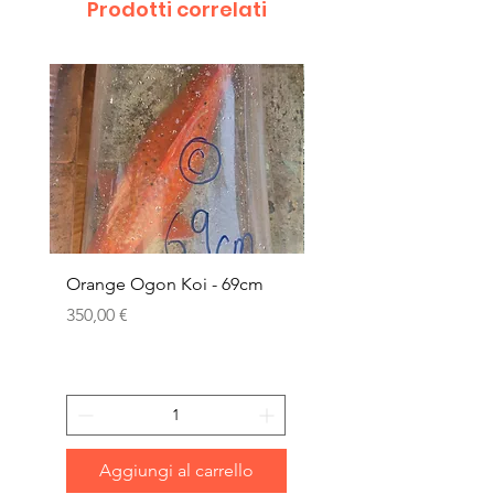
Prodotti correlati
Orange Ogon Koi - 69cm
Platinum Koi - 60cm (
Prezzo
Prezzo
350,00 €
200,00 €
Aggiungi al carrello