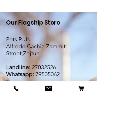
Our Flagship Store
Pets R Us
Alfredo Cachia Zammit
Street,Zejtun
Landline:
27032526
Whatsapp:
79505062
Email:
petsrus.malta@gmail.com
BECOME OUR BESTIE