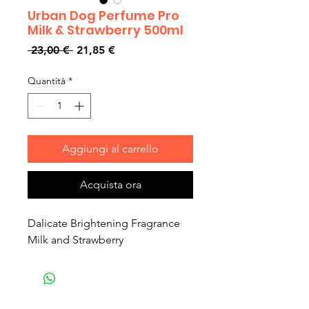
Urban Dog Perfume Pro
Milk & Strawberry 500ml
Prezzo
Prezzo
 23,00 € 
21,85 €
regolare
scontato
Quantità
*
Aggiungi al carrello
Acquista ora
Dalicate Brightening Fragrance
Milk and Strawberry