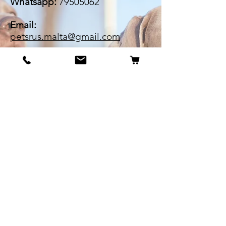
Whatsapp:
79505062
Email:
petsrus.malta@gmail.com
BECOME OUR BESTIE
Our Story
Contact