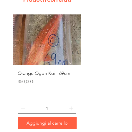
Orange Ogon Koi - 69cm
Platinum Koi - 60cm (
Prezzo
Prezzo
350,00 €
200,00 €
Aggiungi al carrello