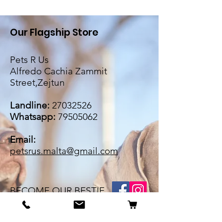
Our Flagship Store
Pets R Us
Alfredo Cachia Zammit
Street,Zejtun
Landline:
27032526
Whatsapp:
79505062
Email:
petsrus.malta@gmail.com
BECOME OUR BESTIE